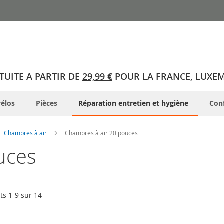
TUITE A PARTIR DE
29,99
€
POUR LA FRANCE, LUXE
élos
Pièces
Réparation entretien et hygiène
Conf
Chambres à air
Chambres à air 20 pouces
uces
its
1
-
9
sur
14