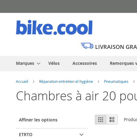
Allez
au
contenu
LIVRAISON GRA
Marques
Vélos
Accessoires
Remorques v
Accueil
Réparation entretien et hygiène
Pneumatiques
Chambres à air 20 po
Afficher
Grille
Liste
Produ
Affiner les options
en
ETRTO