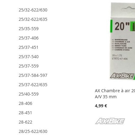
25/32-622/630
25/32-622/635
25/35-559
25/37-406
25/37-451
25/37-540
25/37-559
25/37-584-597
25/37-622/635
AX Chambre à air 20
25/40-559
A/V 35 mm
28-406
4,99 €
28-451
28-622
AJOUTER
AJOUTER
AJOUTER
Ajouter au panier
Ajouter au panier
Ajouter au panier
28/25-622/630
À
AJOUTER
À
AJOUTER
À
AJOUTER