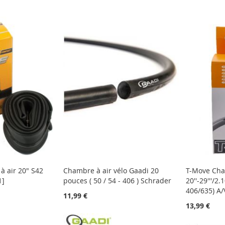
 air 20" S42
Chambre à air vélo Gaadi 20
T-Move Cha
1]
pouces ( 50 / 54 - 406 ) Schrader
20''-29'''/2.
406/635) A
11,99 €
13,99 €