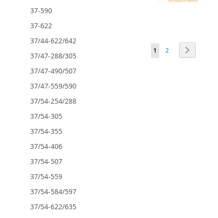
AJOUTER
AJOUTER
Ajouter au panier
Ajouter au panier
37-590
À
AJOUTER
À
AJOUTER
AJOUTER
Ajouter au panier
MA
AU
MA
AU
À
AJOUTER
37-622
LISTE
COMPARATEUR
LISTE
COMPARATEUR
MA
AU
37/44-622/642
D’ENVIE
D’ENVIE
LISTE
COMPARATEUR
Page
Vous lisez actuellemen
Page
Page
Suivant
1
2
D’ENVIE
37/47-288/305
37/47-490/507
37/47-559/590
37/54-254/288
37/54-305
37/54-355
37/54-406
37/54-507
37/54-559
37/54-584/597
37/54-622/635