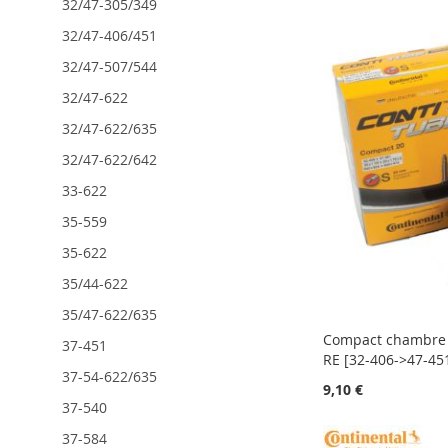
À
AJOUTER
À
AJOUTER
AJOUTER
32/47-305/349
Ajouter au panier
MA
AU
MA
AU
À
AJOUTER
32/47-406/451
LISTE
COMPARATEUR
LISTE
COMPARATEUR
MA
AU
D’ENVIE
D’ENVIE
LISTE
COMPARATEUR
32/47-507/544
D’ENVIE
32/47-622
32/47-622/635
32/47-622/642
33-622
35-559
35-622
35/44-622
35/47-622/635
Compact chambre à
37-451
RE [32-406->47-45
37-54-622/635
9,10 €
37-540
37-584