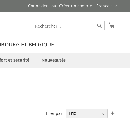
Langue
Connexion
Créer un compte
Français
Mon pa
Rechercher
Rechercher
MBOURG ET BELGIQUE
ort et sécurité
Nouveautés
Par
Trier par
ordre
décrois