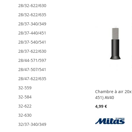
MA
AU
MA
AU
MA
AU
28/32-622/630
LISTE
COMPARATEUR
LISTE
COMPARATEUR
LISTE
COMPARATEUR
28/32-622/635
D’ENVIE
D’ENVIE
D’ENVIE
28/37-340/349
28/37-440/451
28/37-540/541
28/37-622/630
28/44-571/597
28/47-507/541
28/47-622/635
32-559
Chambre à air 20x1
32-584
451) AV40
32-622
4,99 €
32-630
32/37-340/349
AJOUTER
AJOUTER
Ajouter au panier
Ajouter au panier