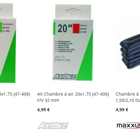
x1.75 (47-406)
AX Chambre à air 20x1.75 (47-406)
Chambre à 
F/V 32 mm
1,50/2,10 D
4,99 €
4,99 €