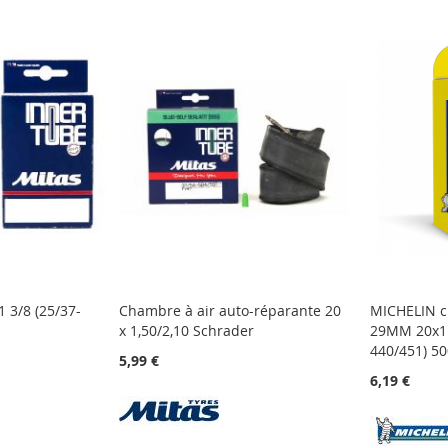
 3/8 (25/37-
Chambre à air auto-réparante 20
MICHELIN c
x 1,50/2,10 Schrader
29MM 20x1 1
440/451) 5
5,99 €
6,19 €