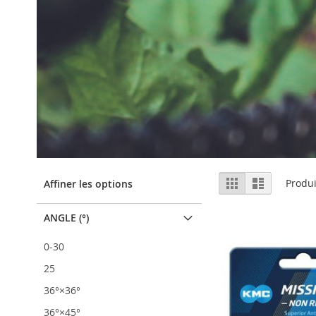
Afficher
Grille
Liste
Produ
Affiner les options
en
ANGLE (°)
0-30
25
36°×36°
36°×45°