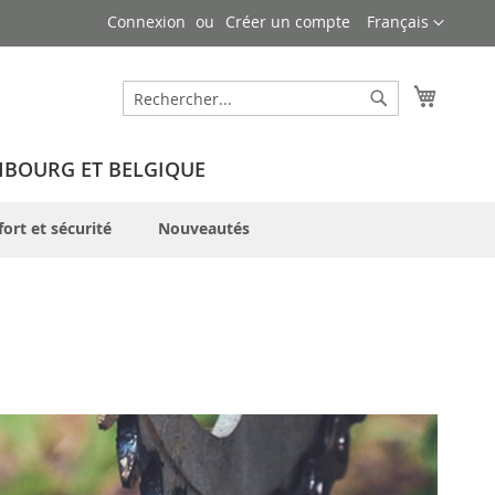
Langue
Connexion
Créer un compte
Français
Mon pa
Rechercher
Rechercher
MBOURG ET BELGIQUE
ort et sécurité
Nouveautés