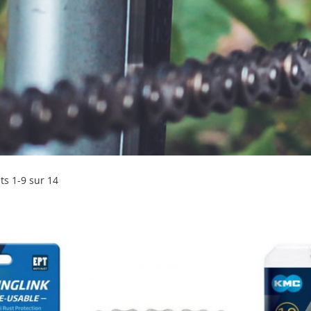
its
1
-
9
sur
14