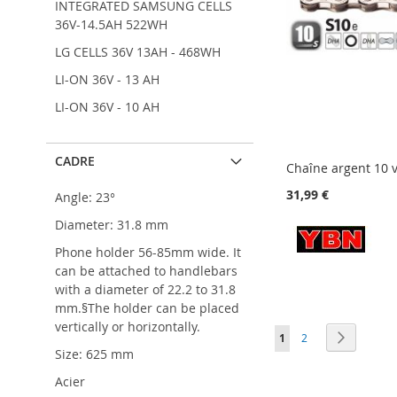
INTEGRATED SAMSUNG CELLS
36V-14.5AH 522WH
LG CELLS 36V 13AH - 468WH
LI-ON 36V - 13 AH
LI-ON 36V - 10 AH
CADRE
Chaîne argent 10 v
31,99 €
Angle: 23°
Diameter: 31.8 mm
Phone holder 56-85mm wide. It
AJOUTER
AJOUTER
Ajouter au panier
Ajouter au panier
can be attached to handlebars
À
AJOUTER
À
AJOUTER
AJOUTER
Ajouter au panier
with a diameter of 22.2 to 31.8
MA
AU
MA
AU
À
AJOUTER
LISTE
COMPARATEUR
LISTE
COMPARATEUR
MA
AU
mm.§The holder can be placed
D’ENVIE
D’ENVIE
LISTE
COMPARATEUR
vertically or horizontally.
Page
Vous lisez actuellemen
Page
Page
Suivant
1
2
D’ENVIE
Size: 625 mm
Acier