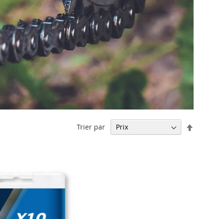
Par
Trier par
ordre
décrois