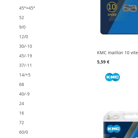
45°×45°
52
9/0
12/0
30/-10
KMC maillon 10 vit
45/-19
5,59 €
37/-11
14/+5
AJOUTER
AJOUTER
68
Ajouter au panier
Ajouter au panier
À
AJOUTER
AJOUTER
À
AJOUTER
Ajouter au panier
40/-9
MA
AU
À
AJOUTER
MA
AU
LISTE
COMPARATEUR
MA
AU
LISTE
COMPARATEUR
24
D’ENVIE
LISTE
COMPARATEUR
D’ENVIE
16
D’ENVIE
72
60/0