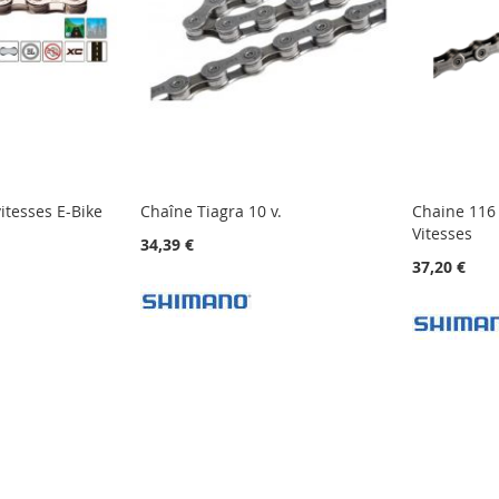
itesses E-Bike
Chaîne Tiagra 10 v.
Chaine 116 
Vitesses
34,39 €
37,20 €
t la page