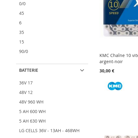
0/0
45
6
35
15
90/0
KMC Chaîne 10 vit
argent-noir
BATTERIE
30,00 €
36V 17
AJOUTER
AJOUTER
AJOUTER
48V 12
Ajouter au panier
Ajouter au panier
Ajouter au panier
À
AJOUTER
À
AJOUTER
À
AJOUTER
48V 960 WH
MA
AU
MA
AU
MA
AU
LISTE
COMPARATEUR
LISTE
COMPARATEUR
LISTE
COMPARATEUR
5 AH 600 WH
D’ENVIE
D’ENVIE
D’ENVIE
5 AH 630 WH
LG CELLS 36V - 13AH - 468WH