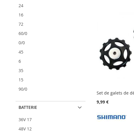
À
AJOUTER
MA
AU
MA
AU
de
24
MA
AU
LISTE
COMPARATEUR
LISTE
COMPARATEUR
stock
16
LISTE
COMPARATEUR
D’ENVIE
D’ENVIE
D’ENVIE
72
60/0
0/0
45
6
35
15
90/0
Set de galets de dé
9,99 €
BATTERIE
36V 17
AJOUTER
Ajouter au panier
À
AJOUTER
AJOUTER
AJOUTER
48V 12
Ajouter au panier
Ajouter au panier