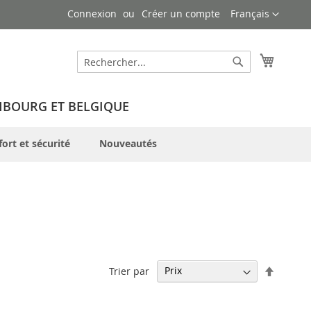
Langue
Connexion
Créer un compte
Français
Mon pa
Rechercher
Rechercher
MBOURG ET BELGIQUE
ort et sécurité
Nouveautés
Par
Trier par
ordre
décrois