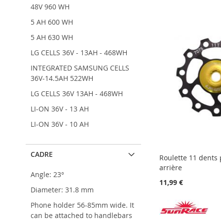
MA
AU
À
AJOUTER
À
AJOUTER
48V 960 WH
LISTE
COMPARATEUR
MA
AU
MA
AU
D’ENVIE
LISTE
COMPARATEUR
LISTE
COMPARATEUR
5 AH 600 WH
D’ENVIE
D’ENVIE
5 AH 630 WH
LG CELLS 36V - 13AH - 468WH
INTEGRATED SAMSUNG CELLS
36V-14.5AH 522WH
LG CELLS 36V 13AH - 468WH
LI-ON 36V - 13 AH
LI-ON 36V - 10 AH
CADRE
Roulette 11 dents 
arrière
Angle: 23°
11,99 €
Diameter: 31.8 mm
Phone holder 56-85mm wide. It
can be attached to handlebars
AJOUTER
Ajouter au panier