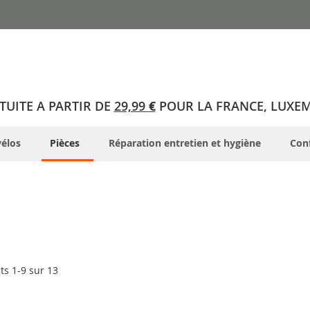
TUITE A PARTIR DE
29,99
€
POUR LA FRANCE, LUXE
élos
Pièces
Réparation entretien et hygiène
Conf
its
1
-
9
sur
13