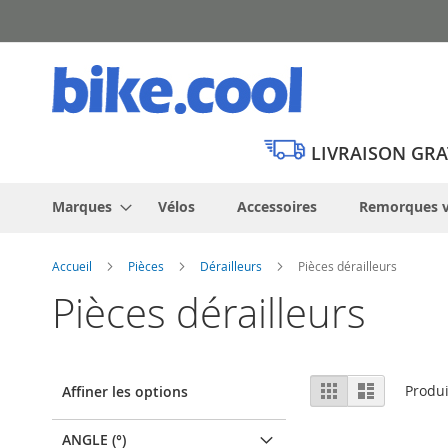
Allez
au
contenu
LIVRAISON GRA
Marques
Vélos
Accessoires
Remorques v
Accueil
Pièces
Dérailleurs
Pièces dérailleurs
Pièces dérailleurs
Afficher
Grille
Liste
Produ
Affiner les options
en
ANGLE (°)