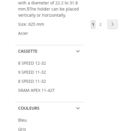
with a diameter of 22.2 to 31.8
À
AJOUTER
AJOUTER
AJOUTER
Ajouter au panier
Ajouter au panier
MA
AU
À
AJOUTER
À
AJOUTER
mm.§The holder can be placed
LISTE
COMPARATEUR
MA
AU
MA
AU
vertically or horizontally.
D’ENVIE
LISTE
COMPARATEUR
LISTE
COMPARATEUR
Page
Size: 625 mm
Vous lisez actuellemen
Page
Page
Suivant
1
2
D’ENVIE
D’ENVIE
Acier
CASSETTE
8 SPEED 12-32
9 SPEED 11-32
8 SPEED 11-32
SRAM APEX 11-42T
COULEURS
Bleu
Gris