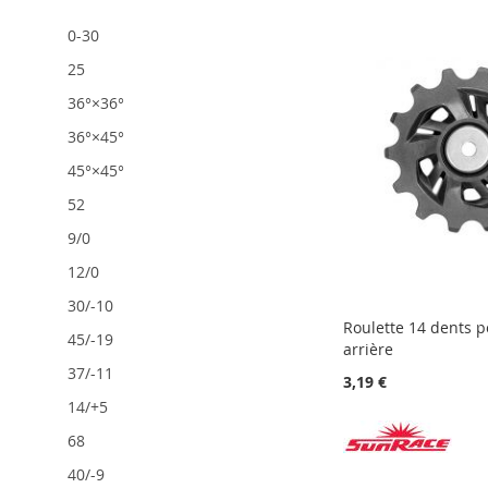
0-30
25
36°×36°
36°×45°
45°×45°
52
9/0
12/0
30/-10
Roulette 14 dents p
45/-19
arrière
37/-11
3,19 €
14/+5
68
AJOUTER
AJOUTER
En
Ajouter au panier
Ajouter au panier
40/-9
AJOUTER
À
AJOUTER
À
AJOUTER
rupture