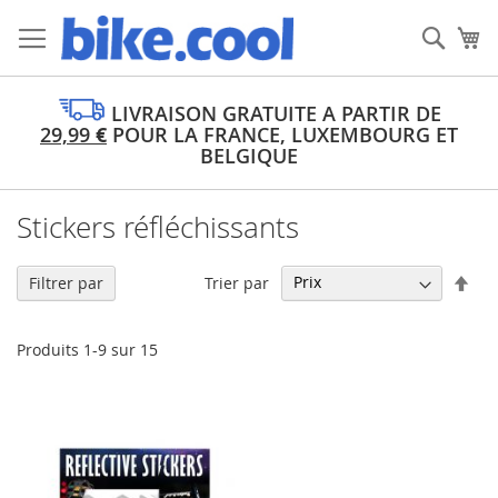
Allez
au
Rech
Mo
contenu
LIVRAISON GRATUITE A PARTIR DE
29,99
€
POUR LA FRANCE, LUXEMBOURG ET
BELGIQUE
Stickers réfléchissants
Par
Trier par
Filtrer par
ord
déc
Produits
1
-
9
sur
15