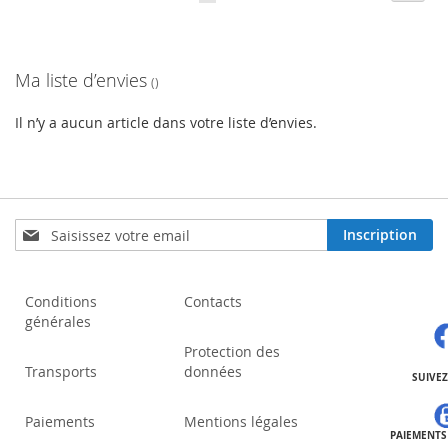
lisez
actuellement
Ma liste d’envies
la
page
Il n’y a aucun article dans votre liste d’envies.
Inscription
Inscription
à
notre
lettre
Conditions
Contacts
d’information
générales
:
Protection des
Transports
données
SUIVE
Paiements
Mentions légales
PAIEMENTS