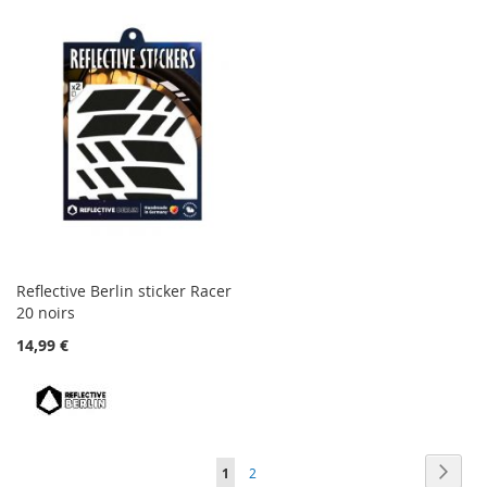
Reflective Berlin sticker Racer
20 noirs
14,99 €
Page
Page
Suiva
Vous
Page
1
2