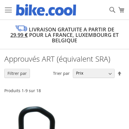
Allez
au
Rech
Mo
contenu
LIVRAISON GRATUITE A PARTIR DE
29,99
€
POUR LA FRANCE, LUXEMBOURG ET
BELGIQUE
Approuvés ART (équivalent SRA)
Par
Trier par
Filtrer par
ord
déc
Produits
1
-
9
sur
18