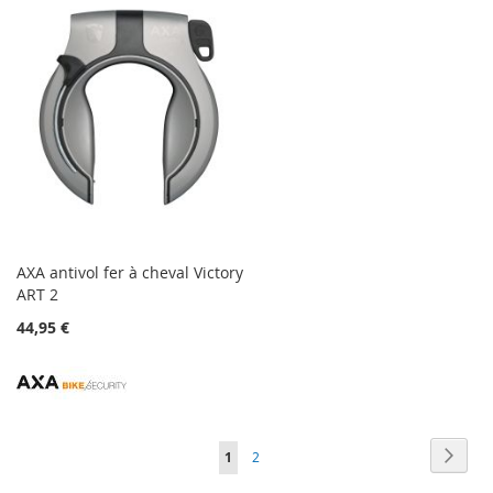
AXA antivol fer à cheval Victory
ART 2
44,95 €
Page
Page
Suiva
Vous
Page
1
2
lisez