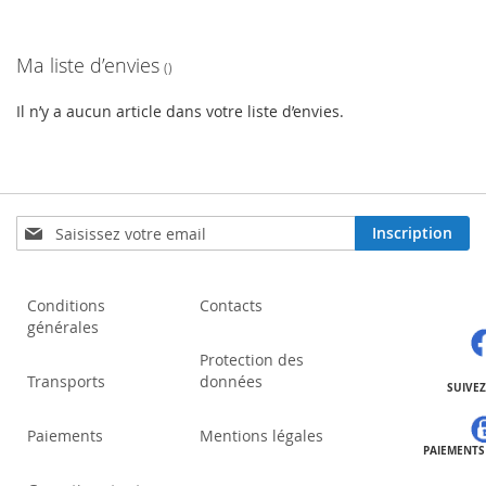
actuellement
Ma liste d’envies
la
page
Il n’y a aucun article dans votre liste d’envies.
Inscription
Inscription
à
notre
lettre
Conditions
Contacts
d’information
générales
:
Protection des
Transports
données
SUIVE
Paiements
Mentions légales
PAIEMENTS