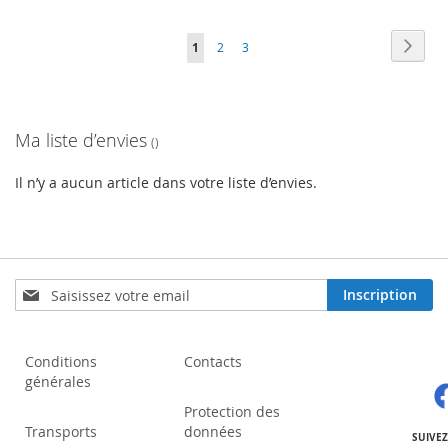
Page
Page
Suiva
Vous
Page
Page
1
2
3
lisez
actuellement
Ma liste d’envies
la
page
Il n’y a aucun article dans votre liste d’envies.
Inscription
Inscription
à
notre
lettre
Conditions
Contacts
d’information
générales
:
Protection des
Transports
données
SUIVE