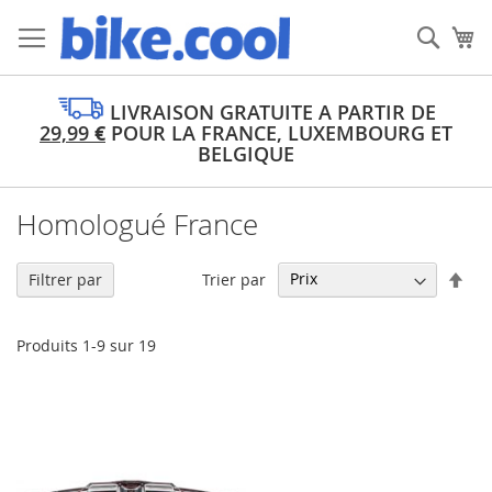
Allez
au
Rech
Mo
contenu
LIVRAISON GRATUITE A PARTIR DE
29,99
€
POUR LA FRANCE, LUXEMBOURG ET
BELGIQUE
Homologué France
Par
Trier par
Filtrer par
ord
déc
Produits
1
-
9
sur
19